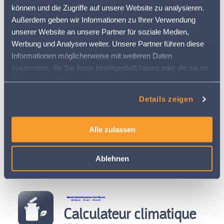
moment avec MyDocs LAVEBA-LANDI
können und die Zugriffe auf unsere Website zu analysieren.
Außerdem geben wir Informationen zu Ihrer Verwendung
EN SAVOIR PLUS
unserer Website an unsere Partner für soziale Medien,
Werbung und Analysen weiter. Unsere Partner führen diese
Informationen möglicherweise mit weiteren Daten
zusammen, die Sie ihnen bereitgestellt haben oder die sie im
CropService
Rahmen Ihrer Nutzung der Dienste gesammelt haben.
Weitere Informationen finden Sie in
Details zeigen
unserer
Datenschutzerklärung
gratuit pendant 2 ans, puis tarif annuel : CHF 39.-
Transférez directement les recommandations en
matière de fertilisation et de protection des
Alle zulassen
cultures dans votre calendrier agricole.
Ablehnen
EN SAVOIR PLUS
Calculateur climatique