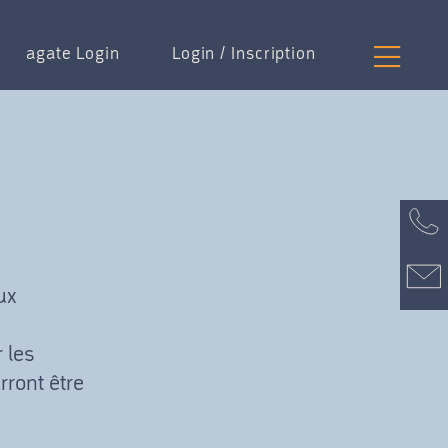
agate Login
Login / Inscription
ux
 les
rront être