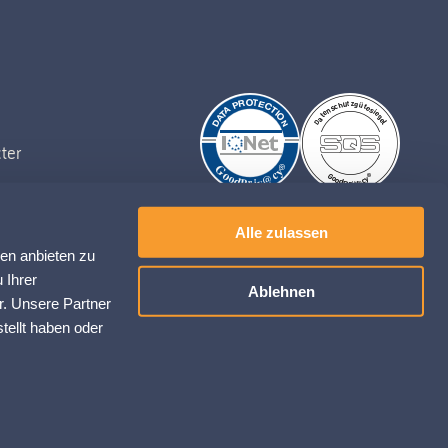
ter
TION A LA NEWSLETTER
Alle zulassen
ien anbieten zu
 Ihrer
Ablehnen
r. Unsere Partner
tellt haben oder
© barto AG 2026
n sur les