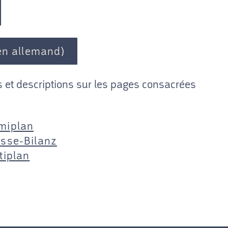
(en allemand)
 et descriptions sur les pages consacrées
miplan
isse-Bilanz
tiplan