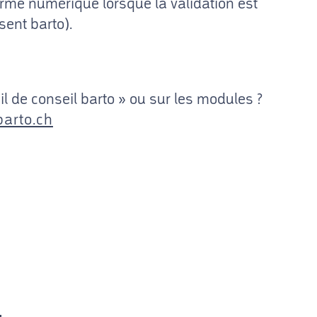
orme numérique lorsque la validation est
isent barto).
il de conseil barto » ou sur les modules ?
barto.ch