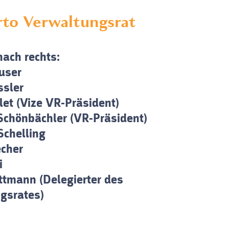
rto Verwaltungsrat
nach rechts:
user
ssler
let (Vize VR-Präsident)
 Schönbächler (VR-Präsident)
Schelling
echer
i
tmann (Delegierter des
gsrates)