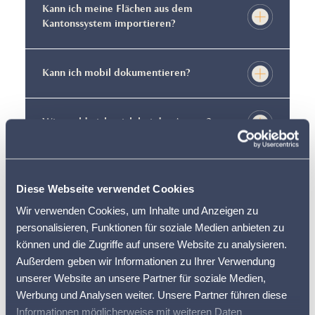
Kann ich meine Flächen aus dem
Kantonssystem importieren?
Kann ich mobil dokumentieren?
Wie melde ich mich bei der App an?
Wieso sind in der App erfasste
Arbeitsvorgänge nicht im Feldkalender
Diese Webseite verwendet Cookies
dokumentiert?
Wir verwenden Cookies, um Inhalte und Anzeigen zu
personalisieren, Funktionen für soziale Medien anbieten zu
können und die Zugriffe auf unsere Website zu analysieren.
Wie erfasse ich Kulturen?
Außerdem geben wir Informationen zu Ihrer Verwendung
unserer Website an unsere Partner für soziale Medien,
Werbung und Analysen weiter. Unsere Partner führen diese
Wird das Erntejahr den Kulturen
Informationen möglicherweise mit weiteren Daten
zugewiesen?