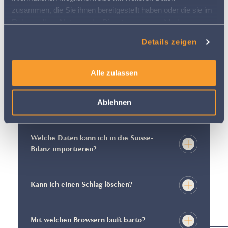
zusammen, die Sie ihnen bereitgestellt haben oder die sie im
Rahmen Ihrer Nutzung der Dienste gesammelt haben.
Weitere Informationen finden Sie in
Wieso sind in einer Schlagkartei
Details zeigen
unserer
Datenschutzerklärung
verschiedene Kulturen gemeinsam
aufgeführt?
Alle zulassen
Kann ich Kunst- und Naturwiesen
Ablehnen
gemeinsam verbuchen?
Welche Daten kann ich in die Suisse-
Bilanz importieren?
Kann ich einen Schlag löschen?
Mit welchen Browsern läuft barto?