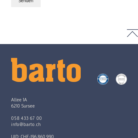
Senden
Allee 1A
6210 Sursee
058 433 67 00
info@barto.ch
UID: CHE-196.860.990