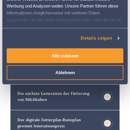
Werbung und Analysen weiter. Unsere Partner führen diese
Medienmitteilung: barto wird
Informationen möglicherweise mit weiteren Daten
vollständig schweizerisch
zusammen, die Sie ihnen bereitgestellt haben oder die sie im
Rahmen Ihrer Nutzung der Dienste gesammelt haben.
Weitere Informationen finden Sie in
Moderner Hof mit barto -
Details zeigen
unserer
Datenschutzerklärung
Digitalisierung für eine zukunftsfähige
Landwirtschaft
Alle zulassen
LANDI und barto: Innovative Partner
Ablehnen
für die moderne Landwirtschaft
Die nächste Generation der Fütterung
von Milchkühen
Der digitale Futterplan Rumiplan
gewinnt Innovationspreis