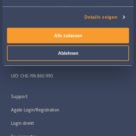
Rahmen Ihrer Nutzung der Dienste gesammelt haben.
Weitere Informationen finden Sie in
Details zeigen
unserer
Datenschutzerklärung
Alle zulassen
Allee 1A
6210 Sursee
Ablehnen
058 433 67 00
info@barto.ch
UID: CHE-196.860.990
Support