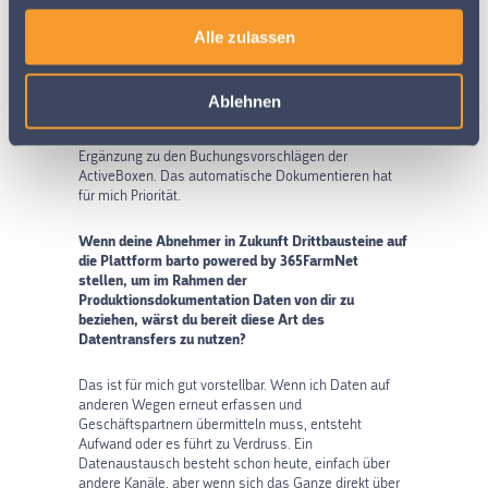
Wirst du auf dem Betrieb die 365CropApp auch zur
Dokumentation im Feld einsetzen?
Alle zulassen
Wir haben die App bereits auf den Betriebshandys
installiert. Da wir nicht alle Maschinen mit den
Ablehnen
ActiveBoxen ausgerüstet haben, wird die CropApp
auch zum Einsatz kommen, Ich sehe ihren Einsatz als
Ergänzung zu den Buchungsvorschlägen der
ActiveBoxen. Das automatische Dokumentieren hat
für mich Priorität.
Wenn deine Abnehmer in Zukunft Drittbausteine auf
die Plattform barto powered by 365FarmNet
stellen, um im Rahmen der
Produktionsdokumentation Daten von dir zu
beziehen, wärst du bereit diese Art des
Datentransfers zu nutzen?
Das ist für mich gut vorstellbar. Wenn ich Daten auf
anderen Wegen erneut erfassen und
Geschäftspartnern übermitteln muss, entsteht
Aufwand oder es führt zu Verdruss. Ein
Datenaustausch besteht schon heute, einfach über
andere Kanäle, aber wenn sich das Ganze direkt über