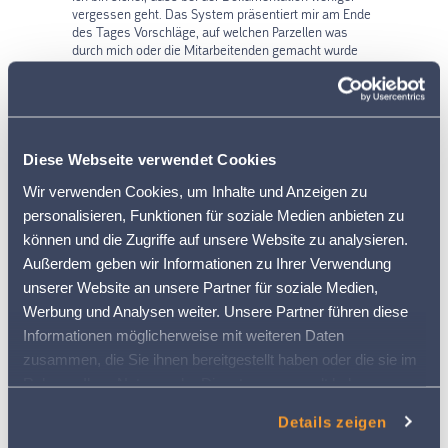
vergessen geht. Das System präsentiert mir am Ende
des Tages Vorschläge, auf welchen Parzellen was
durch mich oder die Mitarbeitenden gemacht wurde
und ich kann die Vorschläge kontrollieren und
verbuchen. Ein Vorteil des Systems, unabhängig von
den ActiveBoxen, ist auch der Zusammenzug der
Verbräuche von Dünger und Pflanzenschutzmitteln,
welche per Knopfdruck dargestellt werden. Früher
musste ich die Angaben auf verschiedenen
Diese Webseite verwendet Cookies
Parzellenblättern zusammensuchen. Das ist nun nicht
Wir verwenden Cookies, um Inhalte und Anzeigen zu
mehr nötig.
personalisieren, Funktionen für soziale Medien anbieten zu
können und die Zugriffe auf unsere Website zu analysieren.
Außerdem geben wir Informationen zu Ihrer Verwendung
unserer Website an unsere Partner für soziale Medien,
Werbung und Analysen weiter. Unsere Partner führen diese
Informationen möglicherweise mit weiteren Daten
zusammen, die Sie ihnen bereitgestellt haben oder die sie im
Rahmen Ihrer Nutzung der Dienste gesammelt haben.
Weitere Informationen finden Sie in
Details zeigen
unserer
Datenschutzerklärung