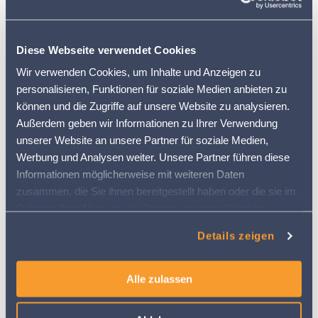
Ackerbohnen wachsen, behalten Thomas und Marc
Grüter sowie ihre Mitarbeitenden mit Hilfe von Barto.
Sie planen und dokumentieren ihre Arbeitsvorgänge
schon seit einiger Zeit im neuen Feldkalender. Die
Diese Webseite verwendet Cookies
Hoftour führte von den Milchkühen zu den Kälbern,
zum Maschinenpark und via Apfel-Kühlraum mit
Wir verwenden Cookies, um Inhalte und Anzeigen zu
seinem betörenden Duft bis auf den grossen
personalisieren, Funktionen für soziale Medien anbieten zu
modernen Heuboden. Wir sind schon gespannt,
können und die Zugriffe auf unsere Website zu analysieren.
welche Erfahrungen von Barto in die Digitalisierung der
Schwedischen Landwirtschaft miteinfliessen werden.
Außerdem geben wir Informationen zu Ihrer Verwendung
unserer Website an unsere Partner für soziale Medien,
Werbung und Analysen weiter. Unsere Partner führen diese
Informationen möglicherweise mit weiteren Daten
zusammen, die Sie ihnen bereitgestellt haben oder die sie im
Rahmen Ihrer Nutzung der Dienste gesammelt haben.
Weitere Informationen finden Sie in
Details zeigen
unserer
Datenschutzerklärung
Alle zulassen