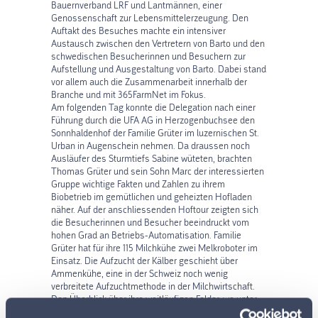
Bauernverband LRF und Lantmännen, einer
Genossenschaft zur Lebensmittelerzeugung. Den
Auftakt des Besuches machte ein intensiver
Austausch zwischen den Vertretern von Barto und den
schwedischen Besucherinnen und Besuchern zur
Aufstellung und Ausgestaltung von Barto. Dabei stand
vor allem auch die Zusammenarbeit innerhalb der
Branche und mit 365FarmNet im Fokus.
Am folgenden Tag konnte die Delegation nach einer
Führung durch die UFA AG in Herzogenbuchsee den
Sonnhaldenhof der Familie Grüter im luzernischen St.
Urban in Augenschein nehmen. Da draussen noch
Ausläufer des Sturmtiefs Sabine wüteten, brachten
Thomas Grüter und sein Sohn Marc der interessierten
Gruppe wichtige Fakten und Zahlen zu ihrem
Biobetrieb im gemütlichen und geheizten Hofladen
näher. Auf der anschliessenden Hoftour zeigten sich
die Besucherinnen und Besucher beeindruckt vom
hohen Grad an Betriebs-Automatisation. Familie
Grüter hat für ihre 115 Milchkühe zwei Melkroboter im
Einsatz. Die Aufzucht der Kälber geschieht über
Ammenkühe, eine in der Schweiz noch wenig
verbreitete Aufzuchtmethode in der Milchwirtschaft.
Den Überblick über ihre weitläufigen Felder, wo unter
anderem Winterweizen, Dinkel, Raps und