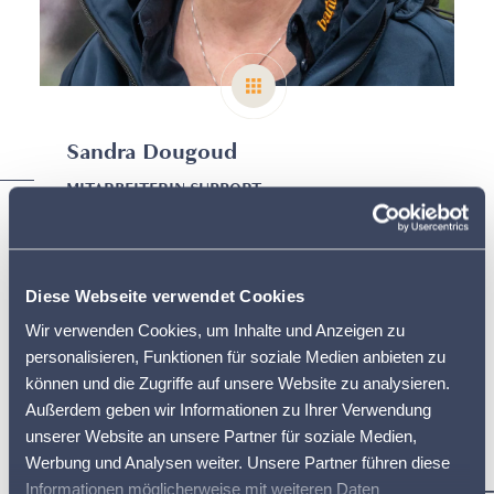
Sandra Dougoud
MITARBEITERIN SUPPORT
058 433 67 10
SANDRA.DOUGOUD@BARTO.CH
Diese Webseite verwendet Cookies
Das sagen andere über mich.
Wir verwenden Cookies, um Inhalte und Anzeigen zu
personalisieren, Funktionen für soziale Medien anbieten zu
können und die Zugriffe auf unsere Website zu analysieren.
Außerdem geben wir Informationen zu Ihrer Verwendung
unserer Website an unsere Partner für soziale Medien,
Werbung und Analysen weiter. Unsere Partner führen diese
Informationen möglicherweise mit weiteren Daten