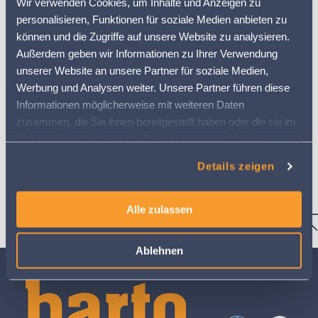
Wir verwenden Cookies, um Inhalte und Anzeigen zu
personalisieren, Funktionen für soziale Medien anbieten zu
Bemerkung
können und die Zugriffe auf unsere Website zu analysieren.
Außerdem geben wir Informationen zu Ihrer Verwendung
unserer Website an unsere Partner für soziale Medien,
Werbung und Analysen weiter. Unsere Partner führen diese
Die Terminbestätigung mit Einwahllink wird per E-Mail
Informationen möglicherweise mit weiteren Daten
versendet. Im Anhang der E-Mail befindet sich eine Anleitung zur
zusammen, die Sie ihnen bereitgestellt haben oder die sie im
Nutzung von MS-Teams.
Rahmen Ihrer Nutzung der Dienste gesammelt haben.
Senden
Weitere Informationen finden Sie in
Details zeigen
unserer
Datenschutzerklärung
Alle zulassen
Ablehnen