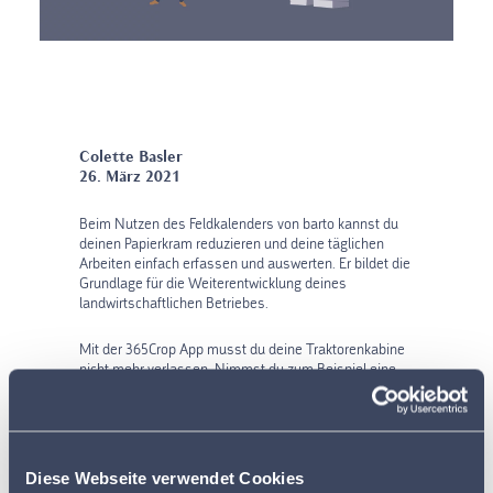
Colette Basler
26. März 2021
Beim Nutzen des Feldkalenders von barto kannst du
deinen Papierkram reduzieren und deine täglichen
Arbeiten einfach erfassen und auswerten. Er bildet die
Grundlage für die Weiterentwicklung deines
landwirtschaftlichen Betriebes.
Mit der 365Crop App musst du deine Traktorenkabine
nicht mehr verlassen. Nimmst du zum Beispiel eine
Pflanzenschutzmassnahme auf deinem Weizenfeld
vor, kannst du dich nach getaner Arbeit bequem im
Sessel zurücklehnen, dein Handy zücken und noch auf
dem Feld dokumentieren. Du brauchst keine Zettel
mehr und vergisst nichts. Du sparst Papier und Zeit.
Diese Webseite verwendet Cookies
Zudem hast du deine Parzellen immer im Überblick.