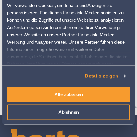
Wir verwenden Cookies, um Inhalte und Anzeigen zu
Um einfach zu starten, kannst du deine
,
Parzellen
personalisieren, Funktionen für soziale Medien anbieten zu
inklusive Feldgrenzen, einfach aus dem
können und die Zugriffe auf unsere Website zu analysieren.
Kantonssystem importieren oder diese auch nur als
Außerdem geben wir Informationen zu Ihrer Verwendung
Liste erfassen. Deine eingesetzten Hilfsmittel wählst
du aus einer Liste aus, aktivierst sie – und los geht’s!
unserer Website an unsere Partner für soziale Medien,
Deine Feldaufzeichnungen werden strukturiert
Werbung und Analysen weiter. Unsere Partner führen diese
abgelegt und ein Parzellenblatt kann jederzeit erzeugt
Informationen möglicherweise mit weiteren Daten
und ausgedruckt werden. Den Verbrauch deiner
Hilfsmittel und die eingesetzten Maschinen kannst du
zusammen, die Sie ihnen bereitgestellt haben oder die sie im
per «Knopfdruck» auswerten lassen und zum Beispiel
Rahmen Ihrer Nutzung der Dienste gesammelt haben.
für die Suisse-Bilanz übernehmen.
Weitere Informationen finden Sie in
Details zeigen
unserer
Datenschutzerklärung
Alles, was du zur Verknüpfung der 365Crop App mit
deinem Konto
brauchst, findest du
.
hier
Alle zulassen
Ablehnen